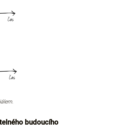
iálem.
vitelného budoucího