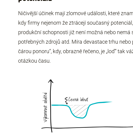
Ničivější účinek mají zlomové události, které znam
kdy firmy nejenom že ztrácejí současný potenciál,
produkční schopnosti již není možná nebo nemá sm
potřebných zdrojů atd. Míra devastace trhu nebo p
čárou ponoru“, kdy, obrazně řečeno, je „loď“ tak vá
otázkou času.