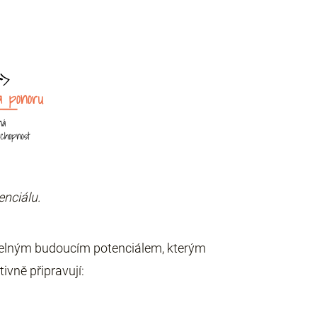
enciálu.
vitelným budoucím potenciálem, kterým
ivně připravují: