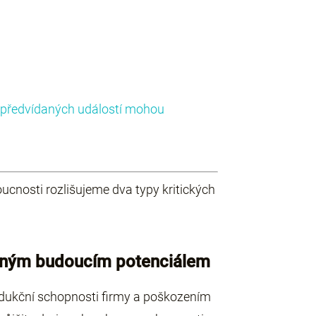
nepředvídaných událostí mohou
«
oucnosti rozlišujeme dva typy kritických
telným budoucím potenciálem
odukční schopnosti firmy a poškozením