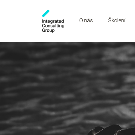
O nás
Školení