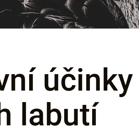
vní účinky
h labutí