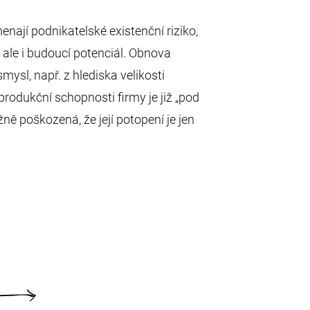
enají podnikatelské existenční riziko,
 ale i budoucí potenciál. Obnova
ysl, např. z hlediska velikosti
rodukční schopnosti firmy je již „pod
žně poškozená, že její potopení je jen