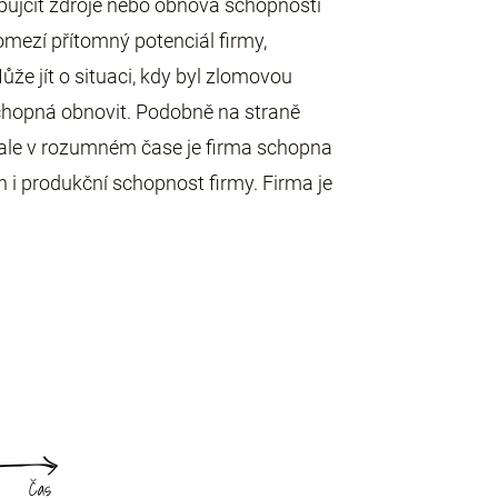
. půjčit zdroje nebo obnova schopnosti
mezí přítomný potenciál firmy,
ůže jít o situaci, kdy byl zlomovou
 schopná obnovit. Podobně na straně
, ale v rozumném čase je firma schopna
 i produkční schopnost firmy. Firma je