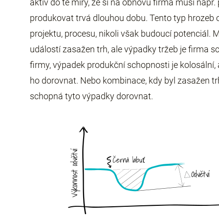
aktiv do té míry, že si na obnovu firma musí např
produkovat trvá dlouhou dobu. Tento typ hrozeb o
projektu, procesu, nikoli však budoucí potenciál. M
událostí zasažen trh, ale výpadky tržeb je firma
firmy, výpadek produkční schopnosti je kolosální
ho dorovnat. Nebo kombinace, kdy byl zasažen trh
schopná tyto výpadky dorovnat.