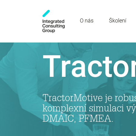
O nás
Školení
Tracto
TractorMotive je robu
komplexní simulaci v
DMAIC, PFMEA.