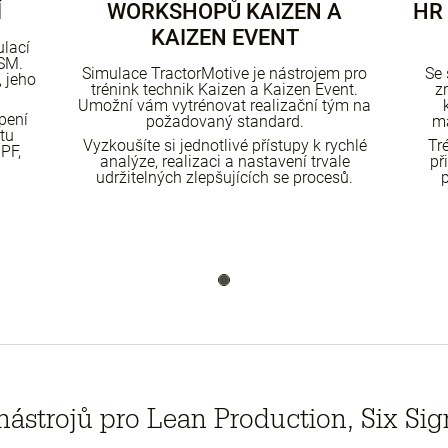
Í
WORKSHOPŮ KAIZEN A
HR
KAIZEN EVENT
lací
VSM.
Simulace TractorMotive je nástrojem pro
Se 
 jeho
trénink technik Kaizen a Kaizen Event.
z
Umožní vám vytrénovat realizační tým na
pení
požadovaný standard.
ma
tu
Vyzkoušíte si jednotlivé přístupy k rychlé
Tr
PF,
analýze, realizaci a nastavení trvale
př
udržitelných zlepšujících se procesů.
nástrojů pro Lean Production, Six S