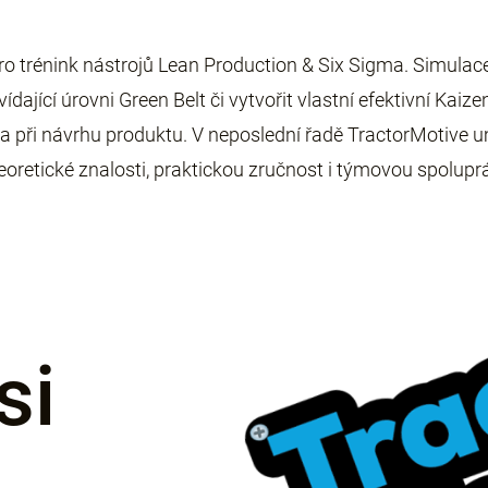
ro trénink nástrojů Lean Production & Six Sigma. Simulac
jící úrovni Green Belt či vytvořit vlastní efektivní Kaize
 a při návrhu produktu. V neposlední řadě TractorMotive
eoretické znalosti, praktickou zručnost i týmovou spoluprác
si