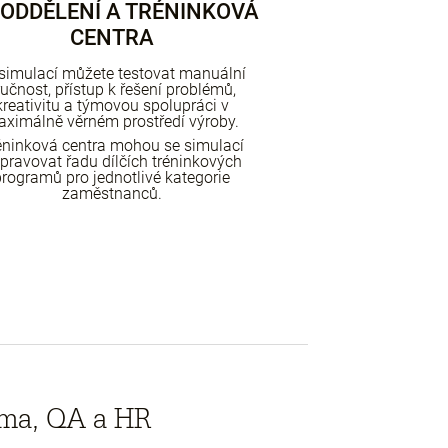
 ODDĚLENÍ A TRÉNINKOVÁ
CENTRA
simulací můžete testovat manuální
ručnost, přístup k řešení problémů,
kreativitu a týmovou spolupráci v
ximálně věrném prostředí výroby.
éninková centra mohou se simulací
ipravovat řadu dílčích tréninkových
programů pro jednotlivé kategorie
zaměstnanců.
igma, QA a HR