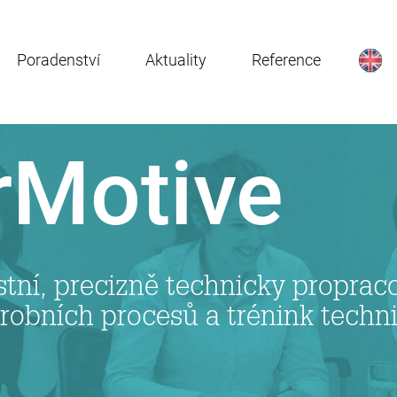
Poradenství
Aktuality
Reference
rMotive
stní, precizně technicky propr
ýrobních procesů a trénink tech