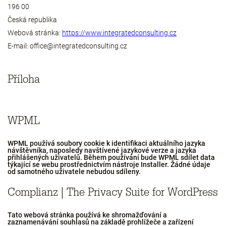
196 00
Česká republika
Webová stránka:
https://www.integratedconsulting.cz
E-mail: office@integratedconsulting.cz
Příloha
WPML
WPML používá soubory cookie k identifikaci aktuálního jazyka
návštěvníka, naposledy navštívené jazykové verze a jazyka
přihlášených uživatelů. Během používání bude WPML sdílet data
týkající se webu prostřednictvím nástroje Installer. Žádné údaje
od samotného uživatele nebudou sdíleny.
Complianz | The Privacy Suite for WordPress
Tato webová stránka používá ke shromažďování a
zaznamenávání souhlasů na základě prohlížeče a zařízení