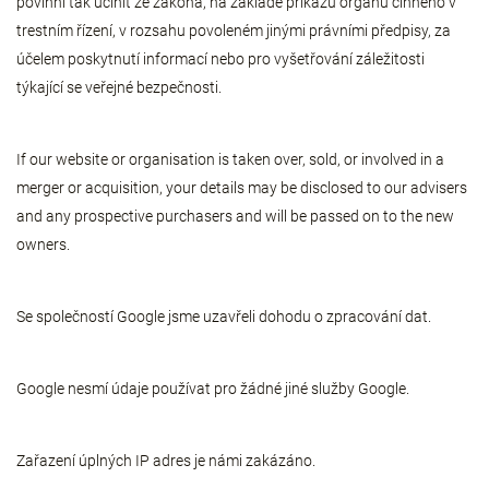
povinni tak učinit ze zákona, na základě příkazu orgánu činného v
trestním řízení, v rozsahu povoleném jinými právními předpisy, za
účelem poskytnutí informací nebo pro vyšetřování záležitosti
týkající se veřejné bezpečnosti.
If our website or organisation is taken over, sold, or involved in a
merger or acquisition, your details may be disclosed to our advisers
and any prospective purchasers and will be passed on to the new
owners.
Se společností Google jsme uzavřeli dohodu o zpracování dat.
Google nesmí údaje používat pro žádné jiné služby Google.
Zařazení úplných IP adres je námi zakázáno.