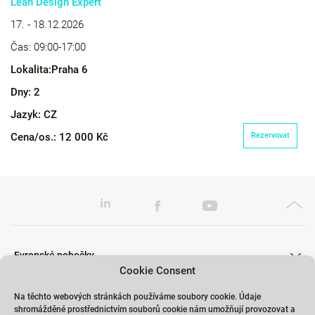
Lean Design Expert
17. - 18.12.2026
Čas:
09:00-17:00
Lokalita:
Praha 6
Dny:
2
Jazyk:
CZ
Cena/os.:
12 000 Kč
Rezervovat
Evropské pobočky
Cookie Consent
Na těchto webových stránkách používáme soubory cookie. Údaje
shromážděné prostřednictvím souborů cookie nám umožňují provozovat a
Školení