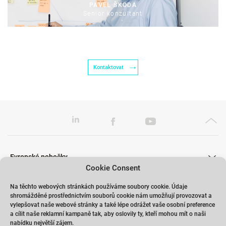
PAVEL ŠKODA
Senior konzultant
Kontaktovat
Evropské pobočky
Cookie Consent
Na těchto webových stránkách používáme soubory cookie. Údaje
shromážděné prostřednictvím souborů cookie nám umožňují provozovat a
Školení
vylepšovat naše webové stránky a také lépe odrážet vaše osobní preference
a cílit naše reklamní kampaně tak, aby oslovily ty, kteří mohou mít o naši
nabídku největší zájem.