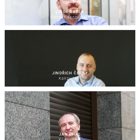
LIBOR ČADEK
Partner, konzultant
JINDŘICH ČERNÝ
Konzultant
JÁN CHAĽ
Konzultant