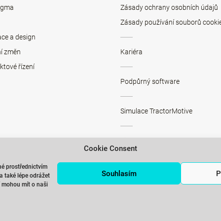
Sigma
Zásady ochrany osobních údajů
Zásady používání souborů cooki
ace a design
ní změn
Kariéra
ktové řízení
Podpůrný software
Simulace TractorMotive
Simulace SMED>>PRESS
Cookie Consent
é prostřednictvím
Pronájem školicích místností Pr
Souhlasím
P
 také lépe odrážet
ří mohou mít o naši
Přihlášení k ICG newsletteru