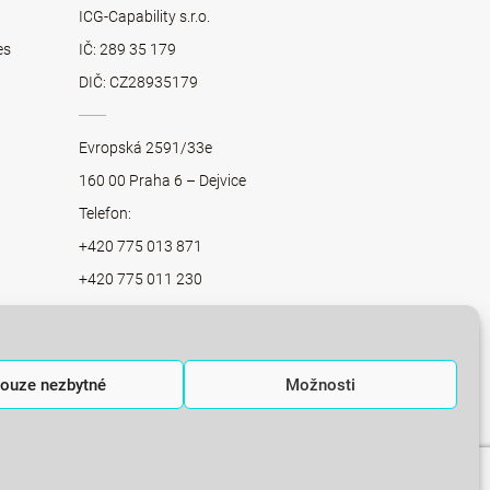
ICG-Capability s.r.o.
es
IČ: 289 35 179
DIČ: CZ28935179
Evropská 2591/33e
160 00 Praha 6 – Dejvice
Telefon:
+420 775 013 871
+420 775 011 230
+420 775 012 859
office@integratedconsulting.cz
aha
ouze nezbytné
Možnosti