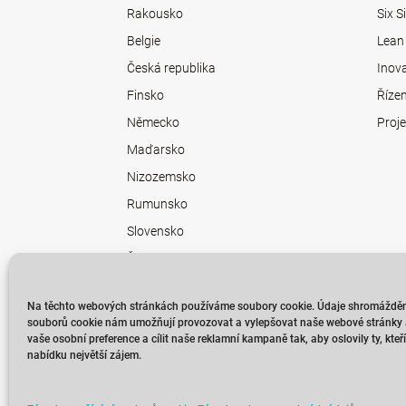
Rakousko
Six 
Belgie
Lean
Česká republika
Inov
Finsko
Říze
Německo
Proje
Maďarsko
Nizozemsko
Rumunsko
Slovensko
Švédsko
Na těchto webových stránkách používáme soubory cookie. Údaje shromážděn
souborů cookie nám umožňují provozovat a vylepšovat naše webové stránky a
vaše osobní preference a cílit naše reklamní kampaně tak, aby oslovily ty, kte
nabídku největší zájem.