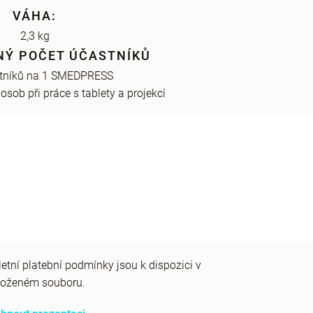
VÁHA:
2,3 kg
Ý POČET ÚČASTNÍKŮ
stníků na 1 SMEDPRESS
osob při práce s tablety a projekcí
tní platební podmínky jsou k dispozici v
iloženém souboru.