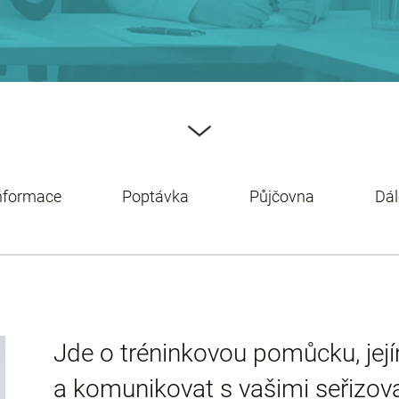
informace
Poptávka
Půjčovna
Dál
Jde o tréninkovou pomůcku, jej
a komunikovat s vašimi seřizovač