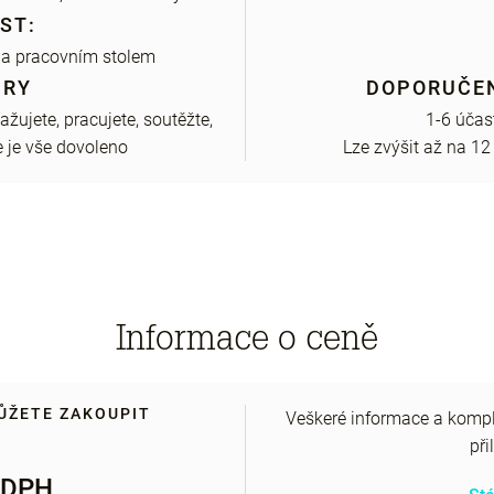
ST:
 a pracovním stolem
HRY
DOPORUČEN
žujete, pracujete, soutěžte,
1-6 úča
e je vše dovoleno
Lze zvýšit až na 12 
Informace o ceně
MŮŽETE ZAKOUPIT
Veškeré informace a komple
př
 DPH