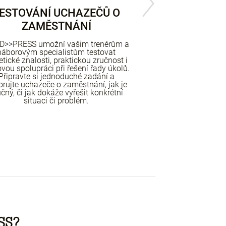
ESTOVÁNÍ UCHAZEČŮ O
PFMEA 
ZAMĚSTNÁNÍ
Simulace vám umož
FMEA v procesu a p
D>>PRESS umožní vašim trenérům a
Ale co více. Umož
náborovým specialistům testovat
trénink pro identifi
etické znalosti, praktickou zručnost i
vašeho nov
vou spolupráci při řešení řady úkolů.
Připravte si jednoduché zadání a
rujte uchazeče o zaměstnání, jak je
čný, či jak dokáže vyřešit konkrétní
situaci či problém.
SS?