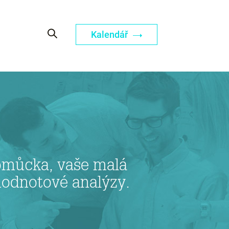
Kalendář
omůcka, vaše malá
hodnotové analýzy.