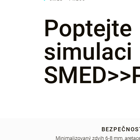
Poptejte
simulaci
SMED>>
BEZPEČNOS
Minimalizovaný zdvih 6-8 mm, aretace