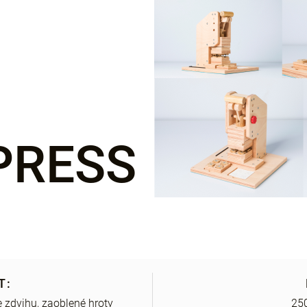
PRESS
T:
 zdvihu, zaoblené hroty
25