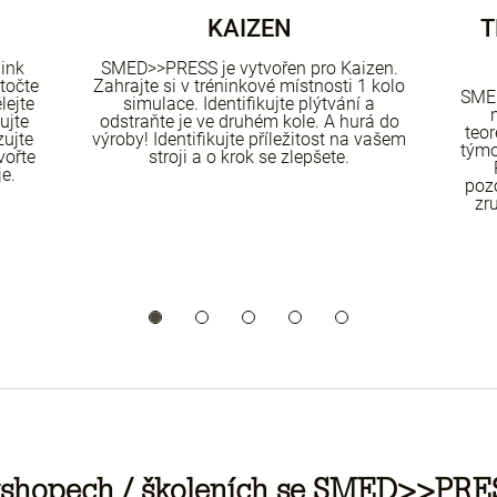
KAIZEN
T
ink
SMED>>PRESS je vytvořen pro Kaizen.
točte
Zahrajte si v tréninkové místnosti 1 kolo
SME
lejte
simulace. Identifikujte plýtvání a
ujte
odstraňte je ve druhém kole. A hurá do
teor
zujte
výroby! Identifikujte příležitost na vašem
týmo
vořte
stroji a o krok se zlepšete.
e.
pozo
zru
rkshopech / školeních se SMED>>PRE