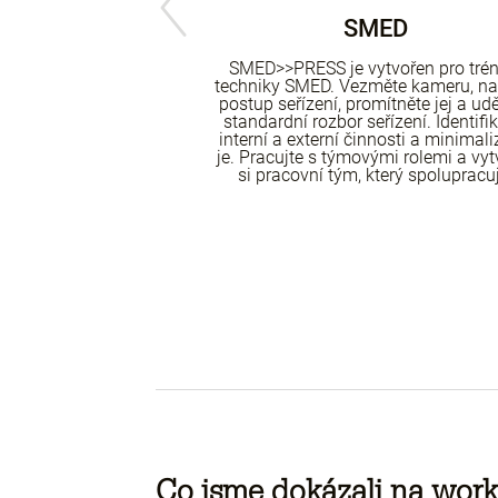
CE PLÁNOVÁNÍ
SMED
tvořen pro trénink
SMED>>PRESS je vytvořen pro trén
sti a sledu výrobních
techniky SMED. Vezměte kameru, na
 trénink v zeštíhlení
postup seřízení, promítněte jej a udě
i ve skupinu strojů a
standardní rozbor seřízení. Identifik
zdělení zakázek na
interní a externí činnosti a minimali
Ale co více, váš tým
je. Pracujte s týmovými rolemi a vyt
zovacích vlaků a bude
si pracovní tým, který spolupracuj
ed zakázek ve vašem
cesu.
Co jsme dokázali na wo