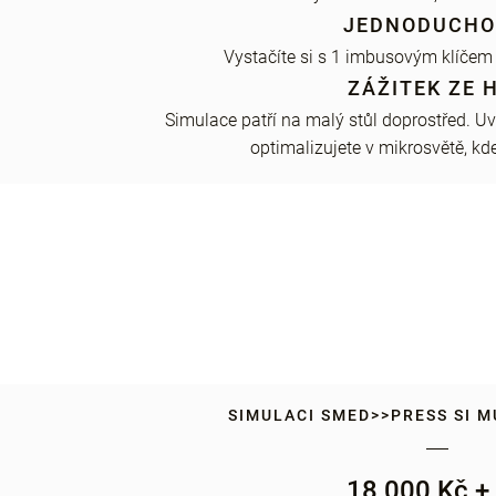
JEDNODUCHO
Vystačíte si s 1 imbusovým klíčem
ZÁŽITEK ZE 
Simulace patří na malý stůl doprostřed. Uva
optimalizujete v mikrosvětě, kd
SIMULACI SMED>>PRESS SI 
18 000 Kč +