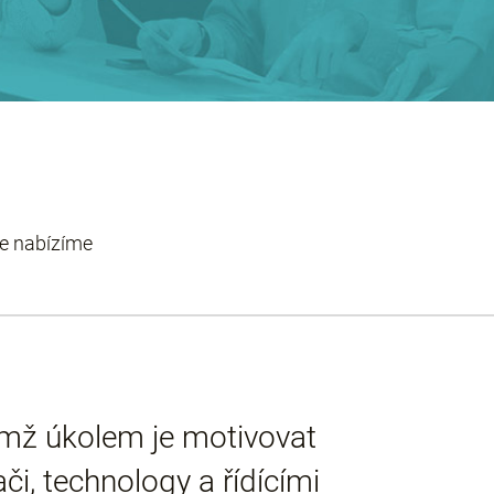
e nabízíme
ímž úkolem je motivovat
i, technology a řídícími