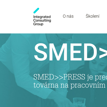
O nás
Školení
SMED>
SMED>>PRESS je prec
továrna na pracovním 