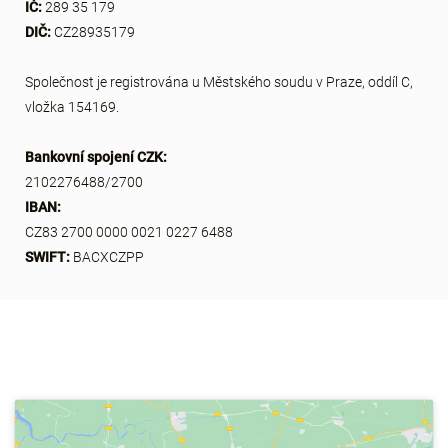
IČ:
289 35 179
DIČ:
CZ28935179
Společnost je registrována u Městského soudu v Praze, oddíl C,
vložka 154169.
Bankovní spojení CZK
:
2102276488/2700
IBAN:
CZ83 2700 0000 0021 0227 6488
SWIFT:
BACXCZPP