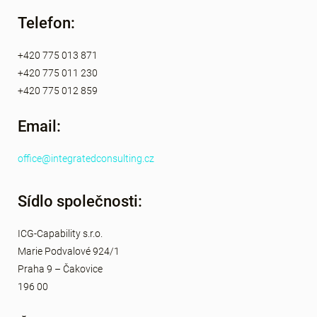
Telefon:
+420 775 013 871
+420 775 011 230
+420 775 012 859
Email:
office@integratedconsulting.cz
Sídlo společnosti:
ICG-Capability s.r.o.
Marie Podvalové 924/1
Praha 9 – Čakovice
196 00