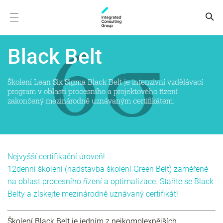
Black Belt
Školení Lean Six Sigma Black Belt je intenzivní vzdělávací
program v oblasti procesního a projektového řízení
zakončený mezinárodně uznávaným certifikátem.
Nejvyšší certifikační úroveň!
12denní školení (nadstavba školení Green Belt) zaměřené
na oblast procesního řízení a optimalizace. Staňte se Black
Belty a získejte mezinárodně uznávaný certifikát!
Školení Black Belt je jedním z nejkomplexnějších