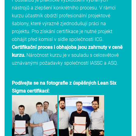
nástrojů a zlepšení konkrétního procesu. V rámci
kurzu účastník obdrží profesionální projektové
šablony, které výrazně zjednodušují práci na
projektu. Pro získání certifikace je nutné projekt
obhájit před komisí v sídle společnosti ICG.
Certifikační proces i obhajoba jsou zahrnuty v ceně
kurzu.
Náročnost kurzu je v souladu s celosvětově
uznávanými požadavky společností IASSC a ASQ.
Podívejte se na fotografie z úspěšných Lean Six
Sigma certifikací: