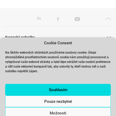
Evropské pobočky
Cookie Consent
Na těchto webových stránkách používáme soubory cookie. Údaje
shromážděné prostřednictvím souborů cookie nám umožňují provozovat a
Školení
vylepšovat naše webové stránky a také lépe odrážet vaše osobní preference
a cílit naše reklamní kampaně tak, aby oslovily ty, kteří mohou mít o naši
nabídku největší zájem.
Odkazy
Souhlasím
Kontakty
Pouze nezbytné
Možnosti