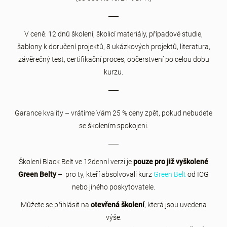
V ceně: 12 dnů školení, školicí materiály, případové studie,
šablony k doručení projektů, 8 ukázkových projektů, literatura,
závěrečný test, certifikační proces, občerstvení po celou dobu
kurzu.
Garance kvality – vrátíme Vám 25 % ceny zpět, pokud nebudete
se školením spokojeni.
Školení Black Belt ve 12denní verzi je
pouze pro již vyškolené
Green Belty
– pro ty, kteří absolvovali kurz
Green Belt
od ICG
nebo jiného poskytovatele.
Můžete se přihlásit na
otevřená školení
, která jsou uvedena
výše.