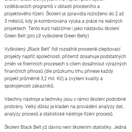
vzdělávacích programů v oblasti procesního a
projektového řízení. Školení je zpravidla rozloženo do 2 až
3 měsíců, kdy je kombinována výuka a práce na reálných
projektech. Tento kurz nabízíme i jako nástavbu školení
Green Belt (pro již vyškolené Green Belty)
Vyškolený „Black Belt“ řídí rozsáhlé procesně-zlepšovací
projekty napříč společností, přičemž dosahuje podstatných
změn ve firemních procesech s cílem dosáhnout výrazných
finančních přínosů (dle průzkumu trhu přinese každý
projekt průměrně 3,2 mil. Kč) a zvýšení kvality a
spokojenosti zákazníků.
Všechny nástroje a techniky jsou v rámci školení podrobně
probrány. Velký důraz je kladen na provádění analýzy dat,
analýzy procesů a statistické nástroje řízení procesů.
Školení Black Belt již dávno není školením statistiky. Jedná