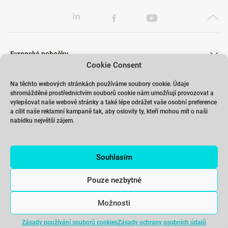
Evropské pobočky
Cookie Consent
Na těchto webových stránkách používáme soubory cookie. Údaje
shromážděné prostřednictvím souborů cookie nám umožňují provozovat a
Školení
vylepšovat naše webové stránky a také lépe odrážet vaše osobní preference
a cílit naše reklamní kampaně tak, aby oslovily ty, kteří mohou mít o naši
nabídku největší zájem.
Odkazy
Souhlasím
Kontakty
Pouze nezbytné
Možnosti
Zásady používání souborů cookies
Zásady ochrany osobních údajů