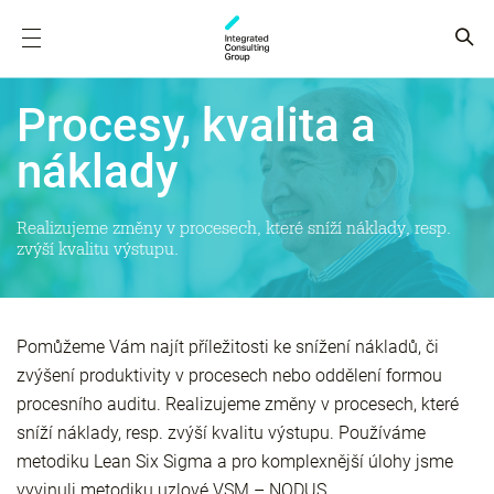
Procesy, kvalita a
náklady
Realizujeme změny v procesech, které sníží náklady, resp.
zvýší kvalitu výstupu.
Pomůžeme Vám najít příležitosti ke snížení nákladů, či
zvýšení produktivity v procesech nebo oddělení formou
procesního auditu. Realizujeme změny v procesech, které
sníží náklady, resp. zvýší kvalitu výstupu. Používáme
metodiku Lean Six Sigma a pro komplexnější úlohy jsme
vyvinuli metodiku uzlové VSM – NODUS.