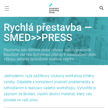
Rychlá přestavba —
SMED>>PRESS
Přestavba jako klíčová ztráta výkonu vašich pracovišť.
Naučíme váš tým komplexní přístup k minimalizaci ztrát
výkonu zařízení způsobené změnou výroby.
Jednodenní, ryze zážitkový výukový workshop změny
výroby. Odjedete s komplexní znalostí problematiky a
odhodláním k realizaci vašeho workshopu. Vytvoříte si
záznam ze školení, vlastní školicí materiál, který vás
povede ve vaší praxi.