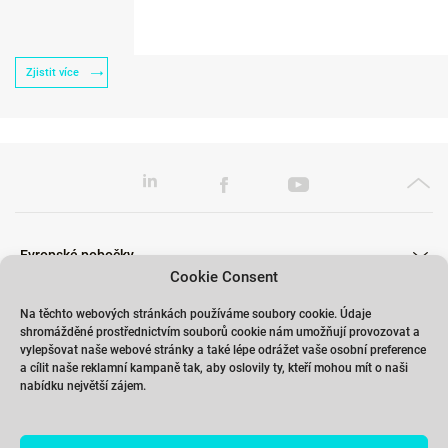
Zjistit více
Evropské pobočky
Cookie Consent
Na těchto webových stránkách používáme soubory cookie. Údaje
shromážděné prostřednictvím souborů cookie nám umožňují provozovat a
Školení
vylepšovat naše webové stránky a také lépe odrážet vaše osobní preference
a cílit naše reklamní kampaně tak, aby oslovily ty, kteří mohou mít o naši
nabídku největší zájem.
Odkazy