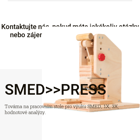
Kontaktujte nás, pokud máte jakékoliv otázky
nebo zájem o uzavřené firemní školení.
Kontaktovat
SMED>>PRESS
Továrna na pracovním stole pro výuku SMED, 1X, 3X,
hodnotové analýzy.