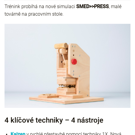
Trénink probíhá na nové simulaci
SMED>>PRESS
, malé
továrně na pracovním stole.
4 klíčové techniky – 4 nástroje
Kaizen
v rychlé přestavbě pomocí techniky 1X. Nová