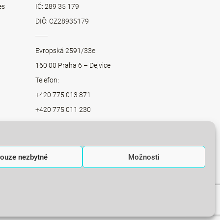
es
IČ: 289 35 179
DIČ: CZ28935179
Evropská 2591/33e
160 00 Praha 6 – Dejvice
Telefon:
+420 775 013 871
+420 775 011 230
+420 775 012 859
office@integratedconsulting.cz
aha
ouze nezbytné
Možnosti