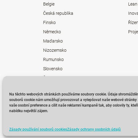
Belgie
Lean
Česká republika
Inov
Finsko
Říze
Německo
Proje
Maďarsko
Nizozemsko
Rumunsko
Slovensko
Švédsko
Na těchto webových stránkách používáme soubory cookie. Údaje shromážděn
souborů cookie nám umožňují provozovat a vylepšovat naše webové stránky a
vaše osobní preference a cílit naše reklamní kampaně tak, aby oslovily ty, kte
nabídku největší zájem.
Zásady používání souborů cookies
Zásady ochrany osobních údajů