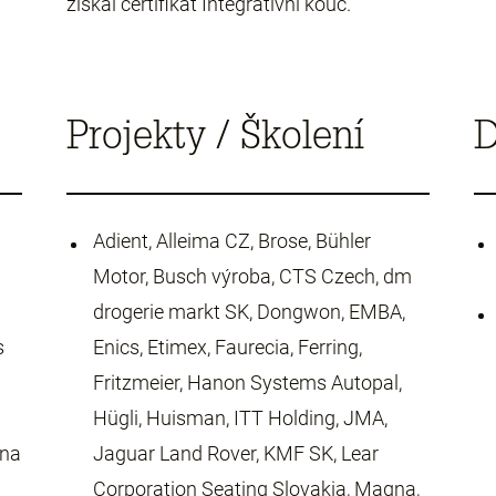
získal certifikát Integrativní kouč.
Projekty / Školení
D
Adient, Alleima CZ, Brose, Bühler
Motor, Busch výroba, CTS Czech, dm
drogerie markt SK, Dongwon, EMBA,
s
Enics, Etimex, Faurecia, Ferring,
Fritzmeier, Hanon Systems Autopal,
Hügli, Huisman, ITT Holding, JMA,
 na
Jaguar Land Rover, KMF SK, Lear
Corporation Seating Slovakia, Magna,