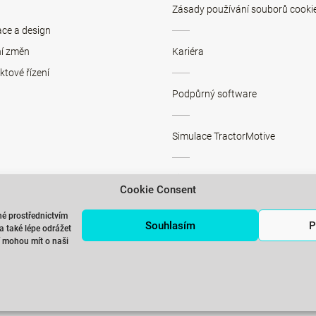
Zásady používání souborů cooki
ace a design
ní změn
Kariéra
ktové řízení
Podpůrný software
Simulace TractorMotive
Simulace SMED>>PRESS
Cookie Consent
é prostřednictvím
Pronájem školicích místností Pr
Souhlasím
P
 také lépe odrážet
ří mohou mít o naši
Přihlášení k ICG newsletteru