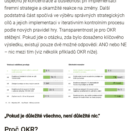
úspěchu je koncentrace a důslednost při implementaci
firemní strategie a okamžité reakce na změny. Další
podstatná část spočívá ve výběru správných strategických
cílů a jejich implementaci v iterativním kontrolním procesu
podle nových pravidel hry. Transparentnost je pro OKR
stěžejní. Pokud jde o otázku, zda bylo dosaženo klíčového
výsledku, existují pouze dvě možné odpovědi: ANO nebo NE
– nic mezi tím (viz několik příkladů OKR níže).
„Pokud je důležité všechno, není důležité nic.“
Proč OKR?