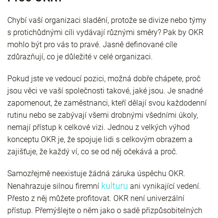
Chybí vaší organizaci sladění, protože se divize nebo týmy
s protichůdnými cíli vydávají různými směry? Pak by OKR
mohlo být pro vás to pravé. Jasně definované cíle
zdůrazňují, co je důležité v celé organizaci.
Pokud jste ve vedoucí pozici, možná dobře chápete, proč
jsou věci ve vaší společnosti takové, jaké jsou. Je snadné
zapomenout, že zaměstnanci, kteří dělají svou každodenní
rutinu nebo se zabývají všemi drobnými všedními úkoly,
nemají přístup k celkové vizi. Jednou z velkých výhod
konceptu OKR je, že spojuje lidi s celkovým obrazem a
zajišťuje, že každý ví, co se od něj očekává a proč.
Samozřejmě neexistuje žádná záruka úspěchu OKR.
kulturu
Nenahrazuje silnou firemní
ani vynikající vedení.
Přesto z něj můžete profitovat. OKR není univerzální
přístup. Přemýšlejte o něm jako o sadě přizpůsobitelných