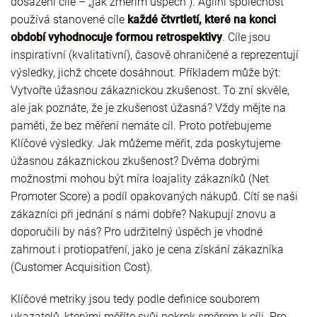
dosažení cíle – „jak změřím úspěch“). Agilní společnost
používá stanovené cíle
každé čtvrtletí, které na konci
období vyhodnocuje formou retrospektivy
. Cíle jsou
inspirativní (kvalitativní), časově ohraničené a reprezentují
výsledky, jichž chcete dosáhnout. Příkladem může být:
Vytvořte úžasnou zákaznickou zkušenost. To zní skvěle,
ale jak poznáte, že je zkušenost úžasná? Vždy mějte na
paměti, že bez měření nemáte cíl. Proto potřebujeme
Klíčové výsledky. Jak můžeme měřit, zda poskytujeme
úžasnou zákaznickou zkušenost? Dvěma dobrými
možnostmi mohou být míra loajality zákazníků (Net
Promoter Score) a podíl opakovaných nákupů. Cítí se naši
zákazníci při jednání s námi dobře? Nakupují znovu a
doporučili by nás? Pro udržitelný úspěch je vhodné
zahrnout i protiopatření, jako je cena získání zákazníka
(Customer Acquisition Cost).
Klíčové metriky jsou tedy podle definice souborem
ukazatelů, kterými měříte svůj pokrok směrem k cíli. Pro