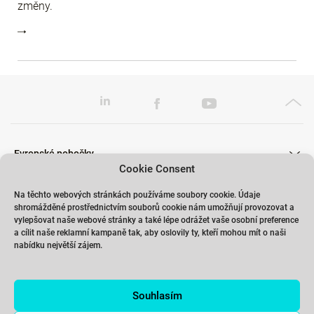
změny.
Evropské pobočky
Cookie Consent
Na těchto webových stránkách používáme soubory cookie. Údaje
shromážděné prostřednictvím souborů cookie nám umožňují provozovat a
Školení
vylepšovat naše webové stránky a také lépe odrážet vaše osobní preference
a cílit naše reklamní kampaně tak, aby oslovily ty, kteří mohou mít o naši
nabídku největší zájem.
Odkazy
Souhlasím