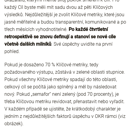
každý Cíl byste měli mít sadu dvou až pěti Klíčových
výsledků. Nejdůležitější je zvolit Klíčové metriky, které jsou
jasně měřitelné a budou transparentní, komunikované a po
třech měsících vyhodnotitelné.
Po každé čtvrtletní
retrospektivě se znovu definují a stanoví se nové cíle
včetně dalších milníků
. Své úspěchy uvidíte na první
pohled.
Pokud je dosaženo 70 % Klíčové metriky, tedy
požadovaného výstupu, zůstává v zelené oblasti stupnice.
Pokud všechny Klíčové metriky spadají do této oblasti,
celkový cíl se počítá jako splněný a měl by následovat
nový. Pokud „semafor“ není zelený (pod 70 procenty), je
třeba Klíčovou metriku revidovat, přenastavit nebo vyřadit.
V každém případě se ujistěte, že krátkodobý charakter je
jedním z nejdůležitějších faktorů úspěchu v OKR rámci (viz
obrázek).