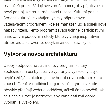
manažeři pouze žádají své zaměstnance, aby přijali zcela
nový postoj, ale musí začít sami u sebe. Kulturní posun
(změna kultury) je zahájen typicky připraveným
vzdělávacím programem, kde se manažeři učí a sdílejí nové
nápady řízení. Tento program zavádí účinné, participativní
a inovativní pracovní metody, které vytvářejí inspirativní
atmosféru a zároveň se dotýkají emoční stránky lidí.
Vytvořte novou architekturu
Osoby zodpovědné za změnový program kultury
společnosti musí být pečlivě vybrány a vyškoleny. Jejich
nejdůležitějším úkolem je navrhnout novou infrastrukturu –
způsob řízení. V tradičních organizacích tyto nové role
obvykle přebírají vedoucí oddělení, ačkoli často nevědí, jak
se zlepšit. Proto je nezbytné, aby kandidáti byli dobře
vybíraní a vyškolení.