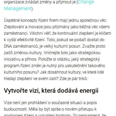
Change
organizace zvládat změny a přijmout je (
Management
).
Úspěšné koncepty řízení firem mají jednu společnou věc:
Zlepšování a inovace jsou přijímány jako běžná věc všemi
zaměstnanci. Všichni věří, že kontinuální zlepšení je klíčem
k vyšší efektivitě řízení. Toto, pokud se podaří dostat do
DNA zaměstnanců, je velký kulturní posun. Zvažte proto
začít změnou kultury. Vnímejte toto jako strategickou
iniciativu a přínos. Položte si otázku, jaký strategický
program řízení změn je nutný pro uskutečnění takového
kulturního posunu? Jak dosáhnout kultury, ve které lidé
hledají zlepšení ve svém úsilí? Zde je pár triků:
Vytvořte vizi, která dodává energii
Vize není jen prohlášení o současné situaci a popis
budoucnosti. Měla by být spíše o novém přístupu k
pochopení řízení a vytváření hodnoty. To neznamená, že