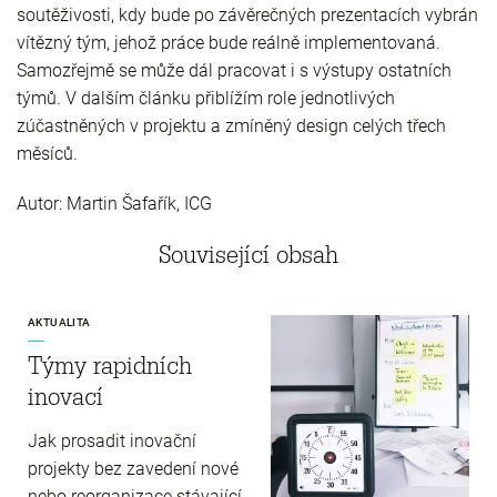
soutěživosti, kdy bude po závěrečných prezentacích vybrán
vítězný tým, jehož práce bude reálně implementovaná.
Samozřejmě se může dál pracovat i s výstupy ostatních
týmů. V dalším článku přiblížím role jednotlivých
zúčastněných v projektu a zmíněný design celých třech
měsíců.
Autor: Martin Šafařík, ICG
Související obsah
AKTUALITA
Týmy rapidních
inovací
Jak prosadit inovační
projekty bez zavedení nové
nebo reorganizace stávající