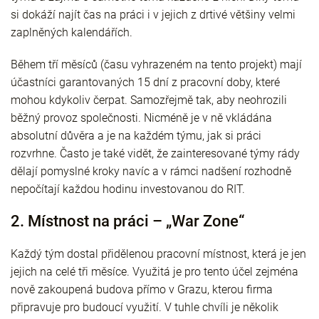
si dokáží najít čas na práci i v jejich z drtivé většiny velmi
zaplněných kalendářích.
Během tří měsíců (času vyhrazeném na tento projekt) mají
účastníci garantovaných 15 dní z pracovní doby, které
mohou kdykoliv čerpat. Samozřejmě tak, aby neohrozili
běžný provoz společnosti. Nicméně je v ně vkládána
absolutní důvěra a je na každém týmu, jak si práci
rozvrhne. Často je také vidět, že zainteresované týmy rády
dělají pomyslné kroky navíc a v rámci nadšení rozhodně
nepočítají každou hodinu investovanou do RIT.
2. Místnost na práci – „War Zone“
Každý tým dostal přidělenou pracovní místnost, která je jen
jejich na celé tři měsíce. Využitá je pro tento účel zejména
nově zakoupená budova přímo v Grazu, kterou firma
připravuje pro budoucí využití. V tuhle chvíli je několik