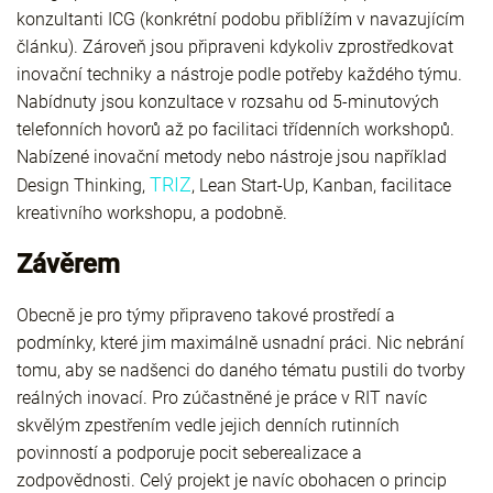
konzultanti ICG (konkrétní podobu přiblížím v navazujícím
článku). Zároveň jsou připraveni kdykoliv zprostředkovat
inovační techniky a nástroje podle potřeby každého týmu.
Nabídnuty jsou konzultace v rozsahu od 5-minutových
telefonních hovorů až po facilitaci třídenních workshopů.
Nabízené inovační metody nebo nástroje jsou například
TRIZ
Design Thinking,
, Lean Start-Up, Kanban, facilitace
kreativního workshopu, a podobně.
Závěrem
Obecně je pro týmy připraveno takové prostředí a
podmínky, které jim maximálně usnadní práci. Nic nebrání
tomu, aby se nadšenci do daného tématu pustili do tvorby
reálných inovací. Pro zúčastněné je práce v RIT navíc
skvělým zpestřením vedle jejich denních rutinních
povinností a podporuje pocit seberealizace a
zodpovědnosti. Celý projekt je navíc obohacen o princip