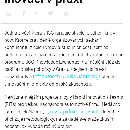
Jedna z věcí, která v ICG funguje skvěle je sdílení know-
how. Kromě pravidelně organizovaných setkání
konzultantů z celé Evropy a studijních cest jsem na
přelomu září a října dostal možnost odjet v rámci interního
programu „ICG Knowledge Exchange“ na měsíční stáž do
naší rakouské pobočky v Grazu, kde jsem stínoval
Stefan Posch
Julia Jantschgi
konzultanty
a
, kteří mají
s inovačními projekty obrovské zkušenosti.
Nejvýznamnějším projektem byly Rapid Innovation Teams
(RITs) pro velkou nadnárodní automotive firmu. Nedávno
Týmy rapidních inovací
jsme sdíleli článek „
“, který RITs
přibližuje metodologicky, na základě své stáže zkusím
popsat, jak vypadá reálný projekt.