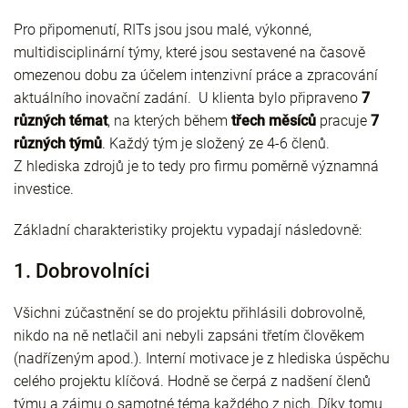
Pro připomenutí, RITs jsou jsou malé, výkonné,
multidisciplinární týmy, které jsou sestavené na časově
omezenou dobu za účelem intenzivní práce a zpracování
aktuálního inovační zadání. U klienta bylo připraveno
7
různých témat
, na kterých během
třech měsíců
pracuje
7
různých týmů
. Každý tým je složený ze 4-6 členů.
Z hlediska zdrojů je to tedy pro firmu poměrně významná
investice.
Základní charakteristiky projektu vypadají následovně:
1. Dobrovolníci
Všichni zúčastnění se do projektu přihlásili dobrovolně,
nikdo na ně netlačil ani nebyli zapsáni třetím člověkem
(nadřízeným apod.). Interní motivace je z hlediska úspěchu
celého projektu klíčová. Hodně se čerpá z nadšení členů
týmu a zájmu o samotné téma každého z nich. Díky tomu