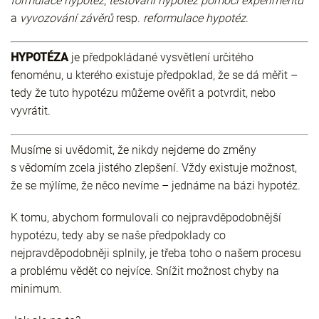
formulace hypotéz
,
testování hypotéz pomocí experimentů
a
vyvozování závěrů
resp.
reformulace hypotéz
.
HYPOTÉZA
je předpokládané vysvětlení určitého
fenoménu, u kterého existuje předpoklad, že se dá měřit –
tedy že tuto hypotézu můžeme ověřit a potvrdit, nebo
vyvrátit.
Musíme si uvědomit, že nikdy nejdeme do změny
s vědomím zcela jistého zlepšení. Vždy existuje možnost,
že se mýlíme, že něco nevíme – jednáme na bázi hypotéz.
K tomu, abychom formulovali co nejpravděpodobnější
hypotézu, tedy aby se naše předpoklady co
nejpravděpodobněji splnily, je třeba toho o našem procesu
a problému vědět co nejvíce. Snížit možnost chyby na
minimum.