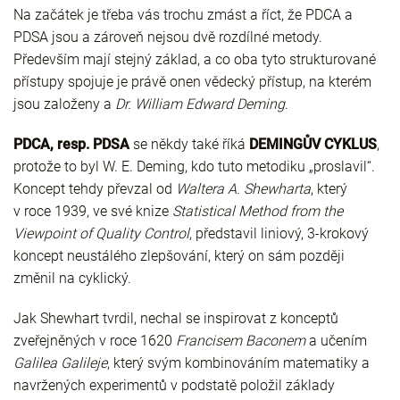
Na začátek je třeba vás trochu zmást a říct, že PDCA a
PDSA jsou a zároveň nejsou dvě rozdílné metody.
Především mají stejný základ, a co oba tyto strukturované
přístupy spojuje je právě onen vědecký přístup, na kterém
jsou založeny a
Dr.
William Edward Deming
.
PDCA, resp. PDSA
se někdy také říká
DEMINGŮV CYKLUS
,
protože to byl W. E. Deming, kdo tuto metodiku „proslavil“.
Koncept tehdy převzal od
Waltera A. Shewharta
, který
v roce 1939, ve své knize
Statistical Method from the
Viewpoint of Quality Control
, představil liniový, 3-krokový
koncept neustálého zlepšování, který on sám později
změnil na cyklický.
Jak Shewhart tvrdil, nechal se inspirovat z konceptů
zveřejněných v roce 1620
Francisem Baconem
a učením
Galilea Galileje
, který svým kombinováním matematiky a
navržených experimentů v podstatě položil základy