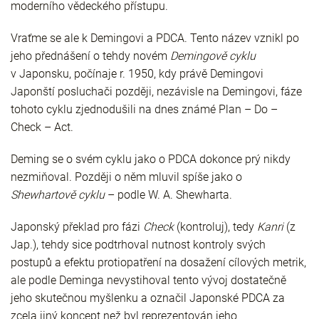
moderního vědeckého přístupu.
Vraťme se ale k Demingovi a PDCA. Tento název vznikl po
jeho přednášení o tehdy novém
Demingově cyklu
v Japonsku, počínaje r. 1950, kdy právě Demingovi
Japonští posluchači později, nezávisle na Demingovi, fáze
tohoto cyklu zjednodušili na dnes známé Plan – Do –
Check – Act.
Deming se o svém cyklu jako o PDCA dokonce prý nikdy
nezmiňoval. Později o něm mluvil spíše jako o
Shewhartově cyklu
– podle W. A. Shewharta.
Japonský překlad pro fázi
Check
(kontroluj), tedy
Kanri
(z
Jap.), tehdy sice podtrhoval nutnost kontroly svých
postupů a efektu protiopatření na dosažení cílových metrik,
ale podle Deminga nevystihoval tento vývoj dostatečně
jeho skutečnou myšlenku a označil Japonské PDCA za
zcela jiný koncept než byl reprezentován jeho