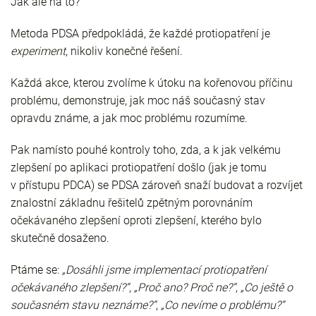
Jak ale na to?
Metoda PDSA předpokládá, že každé protiopatření je
experiment
, nikoliv konečné řešení.
Každá akce, kterou zvolíme k útoku na kořenovou příčinu
problému, demonstruje, jak moc náš současný stav
opravdu známe, a jak moc problému rozumíme.
Pak namísto pouhé kontroly toho, zda, a k jak velkému
zlepšení po aplikaci protiopatření došlo (jak je tomu
v přístupu PDCA) se PDSA zároveň snaží budovat a rozvíjet
znalostní základnu řešitelů zpětným porovnáním
očekávaného zlepšení oproti zlepšení, kterého bylo
skutečně dosaženo.
Ptáme se:
„Dosáhli jsme implementací protiopatření
očekávaného zlepšení?“
,
„Proč ano? Proč ne?“
,
„Co ještě o
současném stavu neznáme?“
,
„Co nevíme o problému?“