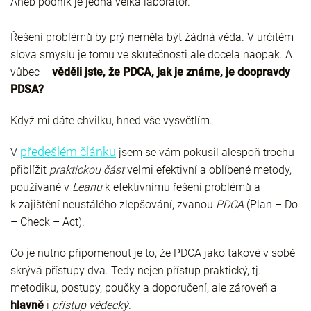
Aneb podnik je jedna velká laboratoř.
Řešení problémů by prý neměla být žádná věda. V určitém
slova smyslu je tomu ve skutečnosti ale docela naopak. A
vůbec –
věděli jste, že PDCA, jak je známe, je doopravdy
PDSA?
Když mi dáte chvilku, hned vše vysvětlím.
předešlém článku
V
jsem se vám pokusil alespoň trochu
přiblížit
praktickou část
velmi efektivní a oblíbené metody,
používané v
Leanu
k efektivnímu řešení problémů a
k zajištění neustálého zlepšování, zvanou
PDCA
(Plan – Do
– Check – Act).
Co je nutno připomenout je to, že PDCA jako takové v sobě
skrývá přístupy dva. Tedy nejen přístup praktický, tj.
metodiku, postupy, poučky a doporučení, ale zároveň a
hlavně
i
přístup vědecký
.