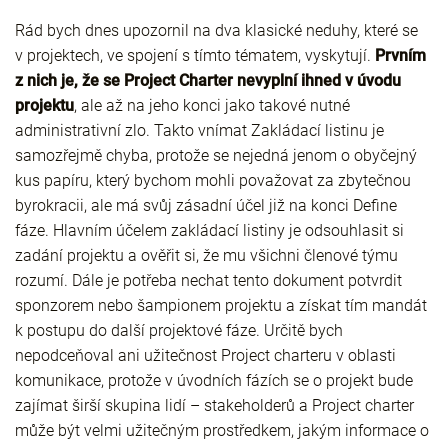
Rád bych dnes upozornil na dva klasické neduhy, které se
v projektech, ve spojení s tímto tématem, vyskytují.
Prvním
z nich je, že se Project Charter nevyplní ihned v úvodu
projektu
, ale až na jeho konci jako takové nutné
administrativní zlo. Takto vnímat Zakládací listinu je
samozřejmě chyba, protože se nejedná jenom o obyčejný
kus papíru, který bychom mohli považovat za zbytečnou
byrokracii, ale má svůj zásadní účel již na konci Define
fáze. Hlavním účelem zakládací listiny je odsouhlasit si
zadání projektu a ověřit si, že mu všichni členové týmu
rozumí. Dále je potřeba nechat tento dokument potvrdit
sponzorem nebo šampionem projektu a získat tím mandát
k postupu do další projektové fáze. Určitě bych
nepodceňoval ani užitečnost Project charteru v oblasti
komunikace, protože v úvodních fázích se o projekt bude
zajímat širší skupina lidí – stakeholderů a Project charter
může být velmi užitečným prostředkem, jakým informace o