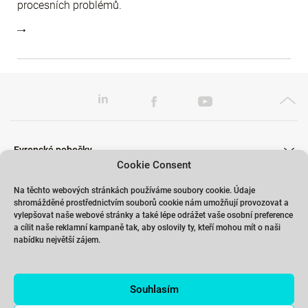
procesních problémů.
Evropské pobočky
Cookie Consent
Na těchto webových stránkách používáme soubory cookie. Údaje
shromážděné prostřednictvím souborů cookie nám umožňují provozovat a
Školení
vylepšovat naše webové stránky a také lépe odrážet vaše osobní preference
a cílit naše reklamní kampaně tak, aby oslovily ty, kteří mohou mít o naši
nabídku největší zájem.
Odkazy
Souhlasím