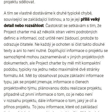
projektu sdělovat.
A tím se vlastně dostáváme k druhé typické chybě,
související se zakládající listinou, a to je její
příliš velký
detail nebo rozsáhlost
. Častokrát se setkávám s tím, že
Project charter má až několik stran velmi podrobných
definic a informací, což určitě není žádoucí, protože to
odrazuje čitatele. Ne každý je ochoten si číst takto dlouhé
texty a ani to není nutné. Doplňující informace o projektu se
samozřejmě mohou zaznamenávat v jiných projektových
dokumentech, ale Project charter by měl mít kompaktní
podobu, typicky na jednu nebo maximálně dvě stránky
formátu A4. Měl by obsahovat pouze základní informace
typu, jak se projekt jmenuje, informace o členech
projektového týmu, plánovanou dobu realizace projektu,
případně už první informace o tom, co je nebo není
v rozsahu projektu, dále informace o tom, jaký je cíl a
přínos projektu. To jsou informace, které od zakládací