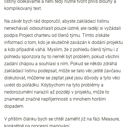
listiny očekáváme a není tedy nutné tvořit příliš dlouhý a
komplikovaný text.
Na závěr bych rád doporučil, abyste zakládací listinu
nenechávali odsouhlasit pouze ústně, ale raději si vyžádali
podpis Project charteru od členů týmu. Tímto získáte
informaci o tom, kdo je skutečně zavázán k dodání projektu
a kdo případně váhá. Myslím, že z pohledu členů týmu i z
pohledu sponzora by to neměl být problém, pokud všichni
zadání chápou a souhlasí s ním. Pokud se někdo zdráhá
zakládací listinu podepsat, může se tato věc ještě zavčasu
diskutovat, můžeme se zeptat jaké jsou důvody a tyto věci
uvést do pořádku. Kdybychom na tyto problémy a
nedorozumění narazili až později v projektu, může to
znamenat značné nepříjemnosti s mnohem horším
dopadem.
V příštím článku bych se chtěl zaměřit již na fázi Measure,
konkrétně na procesní mapování.