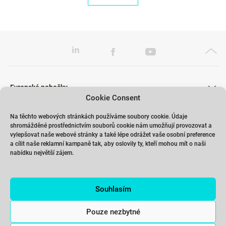
Evropské pobočky
Cookie Consent
Na těchto webových stránkách používáme soubory cookie. Údaje
shromážděné prostřednictvím souborů cookie nám umožňují provozovat a
Školení
vylepšovat naše webové stránky a také lépe odrážet vaše osobní preference
a cílit naše reklamní kampaně tak, aby oslovily ty, kteří mohou mít o naši
nabídku největší zájem.
Odkazy
Souhlasím
Kontakty
Pouze nezbytné