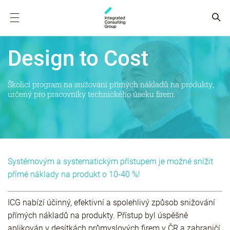
Design to Cost
Školicí program na snižování přímých nákladů na produkty,
určený pro pracovníky technického úseku firem.
Systémovým a systematickým přístupem je možné snížit
přímé náklady na produkt o 10-40 %!
ICG nabízí účinný, efektivní a spolehlivý způsob snižování
přímých nákladů na produkty. Přístup byl úspěšně
aplikován v desítkách průmyslových firem v ČR a zahraničí.