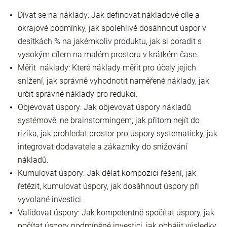
Dívat se na náklady:
Jak definovat nákladové cíle a
okrajové podmínky, jak spolehlivě dosáhnout úspor v
desítkách % na jakémkoliv produktu, jak si poradit s
vysokým cílem na malém prostoru v krátkém čase.
Měřit náklady:
Které náklady měřit pro účely jejich
snížení, jak správně vyhodnotit naměřené náklady, jak
určit správné náklady pro redukci.
Objevovat úspory:
Jak objevovat úspory nákladů
systémově, ne brainstormingem, jak přitom nejít do
rizika, jak prohledat prostor pro úspory systematicky, jak
integrovat dodavatele a zákazníky do snižování
nákladů.
Kumulovat úspory:
Jak dělat kompozici řešení, jak
řetězit, kumulovat úspory, jak dosáhnout úspory při
vyvolané investici.
Validovat úspory:
Jak kompetentně spočítat úspory, jak
počítat úspory podmíněné investici, jak obhájit výsledky,