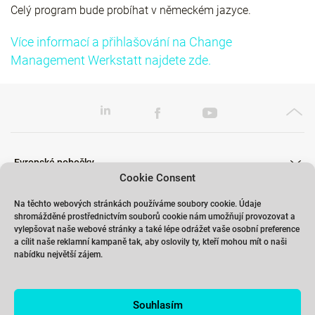
Celý program bude probíhat v německém jazyce.
Více informací a přihlašování na Change
Management Werkstatt najdete zde.
Evropské pobočky
Cookie Consent
Na těchto webových stránkách používáme soubory cookie. Údaje
shromážděné prostřednictvím souborů cookie nám umožňují provozovat a
Školení
vylepšovat naše webové stránky a také lépe odrážet vaše osobní preference
a cílit naše reklamní kampaně tak, aby oslovily ty, kteří mohou mít o naši
nabídku největší zájem.
Odkazy
Souhlasím