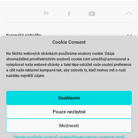
Evropské pobočky
Cookie Consent
Na těchto webových stránkách používáme soubory cookie. Údaje
shromážděné prostřednictvím souborů cookie nám umožňují provozovat a
Školení
vylepšovat naše webové stránky a také lépe odrážet vaše osobní preference
a cílit naše reklamní kampaně tak, aby oslovily ty, kteří mohou mít o naši
nabídku největší zájem.
Odkazy
Souhlasím
Kontakty
Pouze nezbytné
Možnosti
Zásady používání souborů cookies
Zásady ochrany osobních údajů