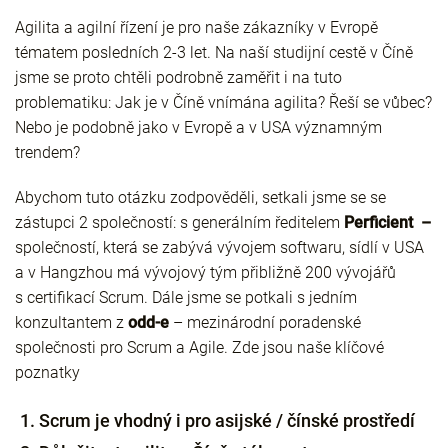
Agilita a agilní řízení je pro naše zákazníky v Evropě
tématem posledních 2-3 let. Na naší studijní cestě v Číně
jsme se proto chtěli podrobně zaměřit i na tuto
problematiku: Jak je v Číně vnímána agilita? Řeší se vůbec?
Nebo je podobně jako v Evropě a v USA významným
trendem?
Abychom tuto otázku zodpověděli, setkali jsme se se
zástupci 2 společností: s generálním ředitelem
Perficient –
společností, která se zabývá vývojem softwaru, sídlí v USA
a v Hangzhou má vývojový tým přibližně 200 vývojářů
s certifikací Scrum. Dále jsme se potkali s jedním
konzultantem z
odd-e
– mezinárodní poradenské
společnosti pro Scrum a Agile. Zde jsou naše klíčové
poznatky
Scrum je vhodný i pro asijské / čínské prostředí