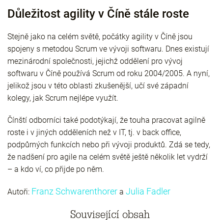
Důležitost agility v Číně stále roste
Stejně jako na celém světě, počátky agility v Číně jsou
spojeny s metodou Scrum ve vývoji softwaru. Dnes existují
mezinárodní společnosti, jejichž oddělení pro vývoj
softwaru v Číně používá Scrum od roku 2004/2005. A nyní,
jelikož jsou v této oblasti zkušenější, učí své západní
kolegy, jak Scrum nejlépe využít.
Čínští odborníci také podotýkají, že touha pracovat agilně
roste i v jiných odděleních než v IT, tj. v back office,
podpůrných funkcích nebo při vývoji produktů. Zdá se tedy,
že nadšení pro agile na celém světě ještě několik let vydrží
– a kdo ví, co přijde po něm.
Franz Schwarenthorer
Julia Fadler
Autoři:
a
Související obsah