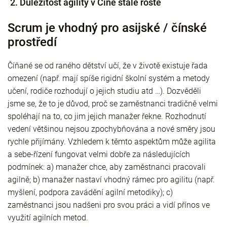
Důležitost agility v Číně stále roste
Scrum je vhodný pro asijské / čínské
prostředí
Číňané se od raného dětství učí, že v životě existuje řada
omezení (např. mají spíše rigidní školní systém a metody
učení, rodiče rozhodují o jejich studiu atd …). Dozvěděli
jsme se, že to je důvod, proč se zaměstnanci tradičně velmi
spoléhají na to, co jim jejich manažer řekne. Rozhodnutí
vedení většinou nejsou zpochybňována a nové směry jsou
rychle přijímány. Vzhledem k těmto aspektům může agilita
a sebe-řízení fungovat velmi dobře za následujících
podmínek: a) manažer chce, aby zaměstnanci pracovali
agilně; b) manažer nastaví vhodný rámec pro agilitu (např.
myšlení, podpora zavádění agilní metodiky); c)
zaměstnanci jsou nadšeni pro svou práci a vidí přínos ve
využití agilních metod.