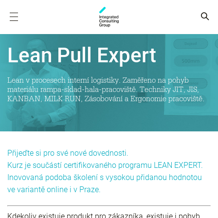
Lean Pull Expert
Lean v procesech interní logistiky. Zaměřeno na pohyb
materiálu rampa-sklad-hala-pracoviště. Techniky JIT, JIS,
KANBAN, MILK RUN, Zásobování a Ergonomie pracoviště.
Přijeďte si pro své nové dovednosti.
Kurz je součástí certifikovaného programu LEAN EXPERT.
Inovovaná podoba školení s vysokou přidanou hodnotou
ve variantě online i v Praze.
Kdekoliv existuje produkt pro zákazníka, existuje i pohyb