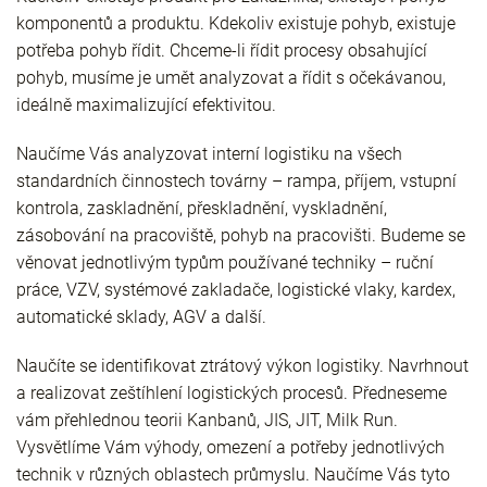
komponentů a produktu. Kdekoliv existuje pohyb, existuje
potřeba pohyb řídit. Chceme-li řídit procesy obsahující
pohyb, musíme je umět analyzovat a řídit s očekávanou,
ideálně maximalizující efektivitou.
Naučíme Vás analyzovat interní logistiku na všech
standardních činnostech továrny – rampa, příjem, vstupní
kontrola, zaskladnění, přeskladnění, vyskladnění,
zásobování na pracoviště, pohyb na pracovišti. Budeme se
věnovat jednotlivým typům používané techniky – ruční
práce, VZV, systémové zakladače, logistické vlaky, kardex,
automatické sklady, AGV a další.
Naučíte se identifikovat ztrátový výkon logistiky. Navrhnout
a realizovat zeštíhlení logistických procesů. Předneseme
vám přehlednou teorii Kanbanů, JIS, JIT, Milk Run.
Vysvětlíme Vám výhody, omezení a potřeby jednotlivých
technik v různých oblastech průmyslu. Naučíme Vás tyto