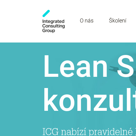
O nás
Školení
Lean S
konzul
ICG nabízí pravidelné