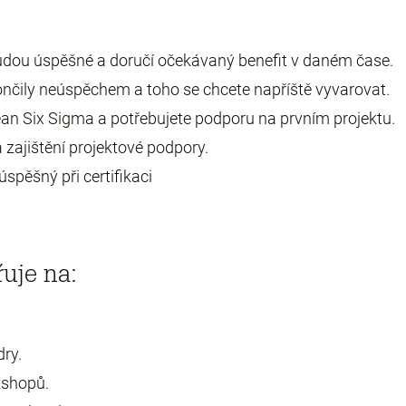
y budou úspěšné a doručí očekávaný benefit v daném čase.
ončily neúspěchem a toho se chcete napříště vyvarovat.
Lean Six Sigma a potřebujete podporu na prvním projektu.
 zajištění projektové podpory.
úspěšný při certifikaci
uje na:
dry.
kshopů.