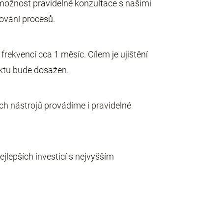
e možnost pravidelné konzultace s našimi
šování procesů.
rekvencí cca 1 měsíc. Cílem je ujištění
ektu bude dosažen.
ích nástrojů provádíme i pravidelné
ejlepších investicí s nejvyšším