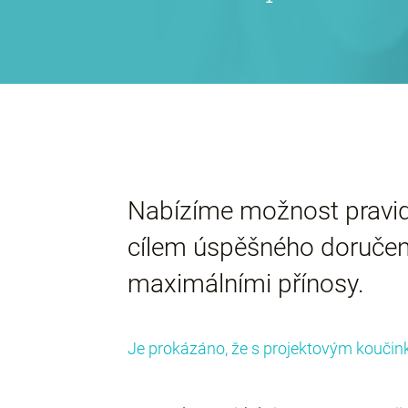
Nabízíme možnost pravide
cílem úspěšného doručení
maximálními přínosy.
Je prokázáno, že s projektovým koučinke