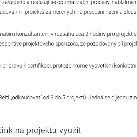
 již zavedeno a realizují se optimalizační procesy, nabízím
oručováním projektů zaměřených na procesní řízení a zlep
 naším konzultantem v rozsahu cca 2 hodiny pro projekt s f
 respektive projektového sponzora, že požadovaný cíl proj
přípravu k certifikaci, protože kromě vysvětlení konkrétn
elti „odkoučovat“ od 3 do 5 projektů. Jedná se o jednu z n
ink na projektu využít