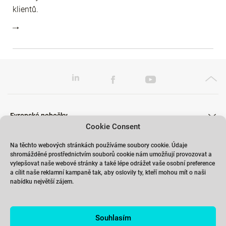
klientů.
Evropské pobočky
Cookie Consent
Na těchto webových stránkách používáme soubory cookie. Údaje
shromážděné prostřednictvím souborů cookie nám umožňují provozovat a
Školení
vylepšovat naše webové stránky a také lépe odrážet vaše osobní preference
a cílit naše reklamní kampaně tak, aby oslovily ty, kteří mohou mít o naši
nabídku největší zájem.
Odkazy
Souhlasím