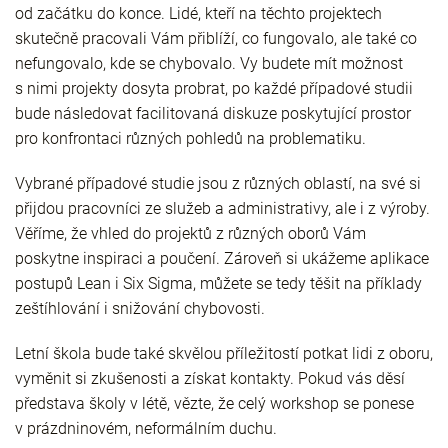
od začátku do konce. Lidé, kteří na těchto projektech
skutečně pracovali Vám přiblíží, co fungovalo, ale také co
nefungovalo, kde se chybovalo. Vy budete mít možnost
s nimi projekty dosyta probrat, po každé případové studii
bude následovat facilitovaná diskuze poskytující prostor
pro konfrontaci různých pohledů na problematiku.
Vybrané případové studie jsou z různých oblastí, na své si
přijdou pracovníci ze služeb a administrativy, ale i z výroby.
Věříme, že vhled do projektů z různých oborů Vám
poskytne inspiraci a poučení. Zároveň si ukážeme aplikace
postupů Lean i Six Sigma, můžete se tedy těšit na příklady
zeštíhlování i snižování chybovosti.
Letní škola bude také skvělou příležitostí potkat lidi z oboru,
vyměnit si zkušenosti a získat kontakty. Pokud vás děsí
představa školy v létě, vězte, že celý workshop se ponese
v prázdninovém, neformálním duchu.