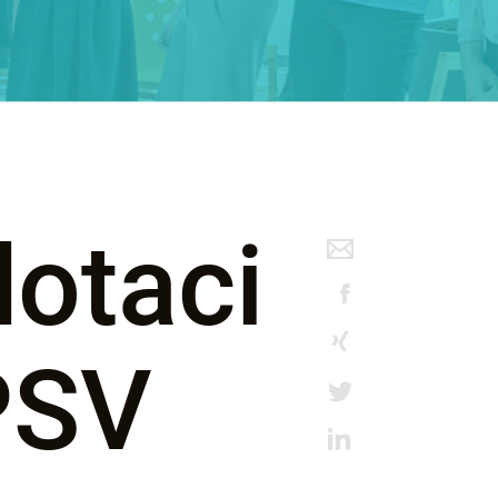
dotaci
PSV