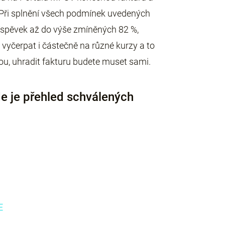
. Při splnění všech podmínek uvedených
říspěvek až do výše zmíněných 82 %,
vyčerpat i částečně na různé kurzy a to
dou, uhradit fakturu budete muset sami.
de je přehled schválených
E