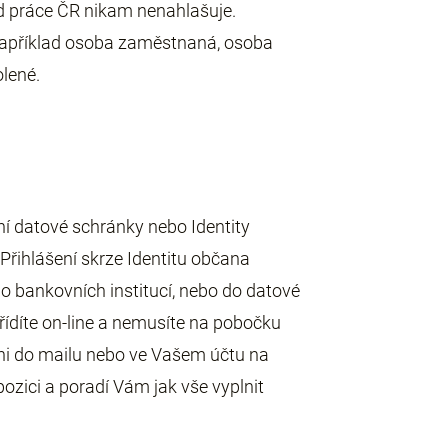
d práce ČR nikam nenahlašuje.
apříklad osoba zaměstnaná, osoba
olené.
bní datové schránky nebo Identity
Přihlášení skrze Identitu občana
 do bankovních institucí, nebo do datové
řídíte on-line a nemusíte na pobočku
i do mailu nebo ve Vašem účtu na
zici a poradí Vám jak vše vyplnit