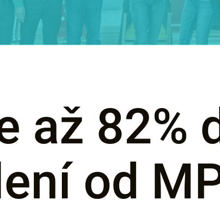
te až 82% 
lení od M