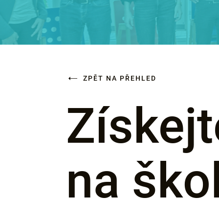
ZPĚT NA PŘEHLED
Získej
na ško