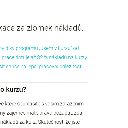
ikace za zlomek nákladů.
ady díky programu „Jsem v kurzu“ od
d práce dotuje až 82 % nákladů na kurzy
t šance na lepší pracovní příležitosti.
do kurzu?
 ve které souhlasíte s vaším zařazením
aný zájemce máte právo požádat, zda
 nákladů za kurz. Skutečnost, že jste