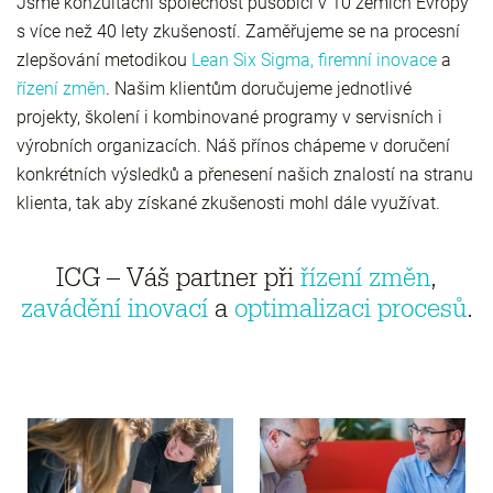
Jsme konzultační společnost působící v 10 zemích Evropy
s více než 40 lety zkušeností. Zaměřujeme se na procesní
zlepšování metodikou
Lean Six Sigma
,
firemní inovace
a
řízení změn
. Našim klientům doručujeme jednotlivé
projekty, školení i kombinované programy v servisních i
výrobních organizacích. Náš přínos chápeme v doručení
konkrétních výsledků a přenesení našich znalostí na stranu
klienta, tak aby získané zkušenosti mohl dále využívat.
ICG – Váš partner při
řízení změn
,
zavádění inovací
a
optimalizaci procesů
.