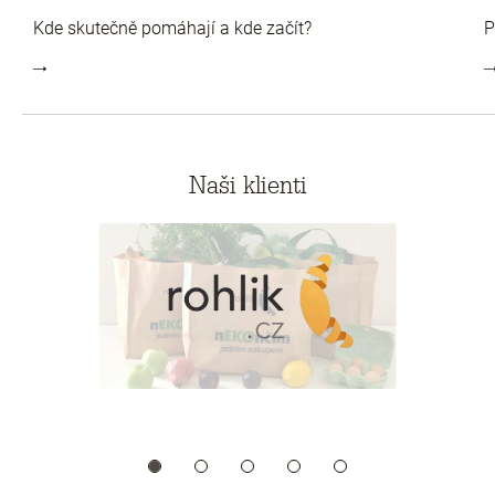
Kde skutečně pomáhají a kde začít?
P
Naši klienti