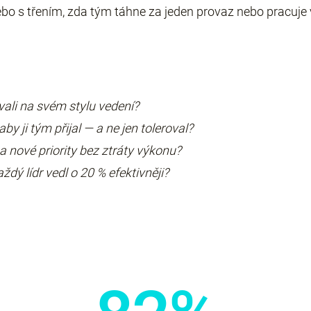
 s třením, zda tým táhne za jeden provaz nebo pracuje v 
ali na svém stylu vedení?
by ji tým přijal — a ne jen toleroval?
 nové priority bez ztráty výkonu?
ždý lídr vedl o 20 % efektivněji?