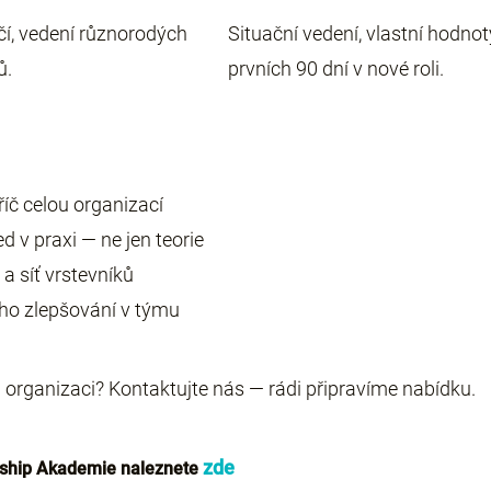
čí, vedení různorodých
Situační vedení, vlastní hodnot
ů.
prvních 90 dní v nové roli.
íč celou organizací
d v praxi — ne jen teorie
a síť vrstevníků
ho zlepšování v týmu
organizaci? Kontaktujte nás — rádi připravíme nabídku.
zde
rship Akademie naleznete