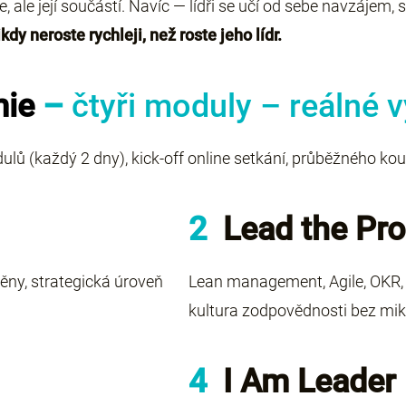
le její součástí. Navíc — lídři se učí od sebe navzájem, sdí
kdy neroste rychleji, než roste jeho lídr.
mie
–
čtyři moduly – reálné 
ů (každý 2 dny), kick-off online setkání, průběžného ko
2
Lead the Pr
měny, strategická úroveň
Lean management, Agile, OKR, p
kultura zodpovědnosti bez m
4
I Am Leader