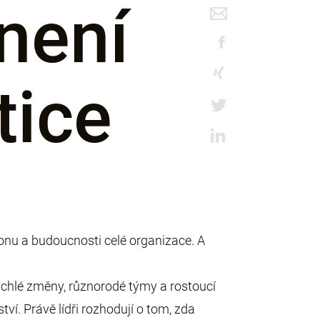
 není
tice
výkonu a budoucnosti celé organizace. A
 Rychlé změny, různorodé týmy a rostoucí
tví. Právě lídři rozhodují o tom, zda