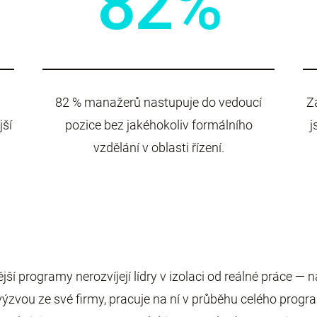
82%
82 % manažerů nastupuje do vedoucí
Z
jší
pozice bez jakéhokoliv formálního
j
vzdělání v oblasti řízení.
jší programy nerozvíjejí lídry v izolaci od reálné práce — n
í výzvou ze své firmy, pracuje na ní v průběhu celého pro