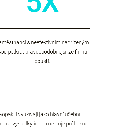
5X
aměstnanci s neefektivním nadřízeným
sou pětkrát pravděpodobnější, že firmu
opustí.
aopak ji využívají jako hlavní učební
gramu a výsledky implementuje průběžně.